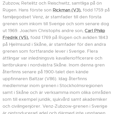
Zubzow, Retelitz och Reischwitz, samtliga på ön
Rügen. Hans förste son
Rickman (V3),
född 1759 på
familjegodset Venz, är stamfader till den första
grenen som inkom till Sverige och som senare dog
ut 1969. Joachim Christophs andre son,
Carl Philip
Fredrik (V5),
född 1769 på Rügen och avliden 1843
på Hjelmsund i Skåne, är stamfader för den andra
grenen som fortfarande lever i Sverige. Flera
ättlingar var inledningsvis kavalleriofficerare och
lantbrukare i nordvästra Skåne. Inom denna gren
återfinns senare på 1900-talet den kände
uppfinnaren Baltzar (V86). Idag återfinns
medlemmar inom grenen i Stockholmsregionen
samt i Skåne och är verksamma inom olika områden
som till exempel juridik, sjukvård samt akademiker
och civilingenjörer. Venz-Zubzow-grenen i Sverige
är ointroducerad adel och därmed inte upptagen