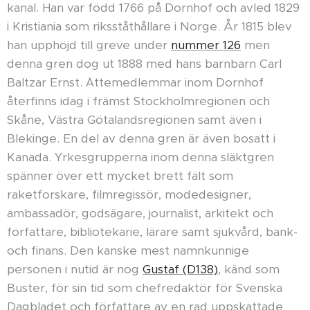
kanal. Han var född 1766 på Dornhof och avled 1829
i Kristiania som riksståthållare i Norge. År 1815 blev
han upphöjd till greve under
nummer 126
men
denna gren dog ut 1888 med hans barnbarn Carl
Baltzar Ernst. Ättemedlemmar inom Dornhof
återfinns idag i främst Stockholmregionen och
Skåne, Västra Götalandsregionen samt även i
Blekinge. En del av denna gren är även bosatt i
Kanada. Yrkesgrupperna inom denna släktgren
spänner över ett mycket brett fält som
raketforskare, filmregissör, modedesigner,
ambassadör, godsägare, journalist, arkitekt och
författare, bibliotekarie, lärare samt sjukvård, bank-
och finans. Den kanske mest namnkunnige
personen i nutid är nog
Gustaf (D138)
, känd som
Buster, för sin tid som chefredaktör för Svenska
Dagbladet och författare av en rad uppskattade