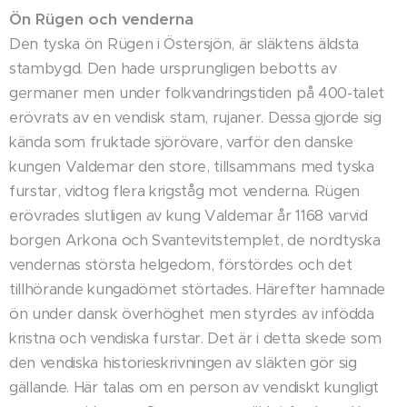
Ön Rügen och venderna
Den tyska ön Rügen i Östersjön, är släktens äldsta
stambygd. Den hade ursprungligen bebotts av
germaner men under folkvandringstiden på 400-talet
erövrats av en vendisk stam, rujaner. Dessa gjorde sig
kända som fruktade sjörövare, varför den danske
kungen Valdemar den store, tillsammans med tyska
furstar, vidtog flera krigståg mot venderna. Rügen
erövrades slutligen av kung Valdemar år 1168 varvid
borgen Arkona och Svantevitstemplet, de nordtyska
vendernas största helgedom, förstördes och det
tillhörande kungadömet störtades. Härefter hamnade
ön under dansk överhöghet men styrdes av infödda
kristna och vendiska furstar. Det är i detta skede som
den vendiska historieskrivningen av släkten gör sig
gällande. Här talas om en person av vendiskt kungligt