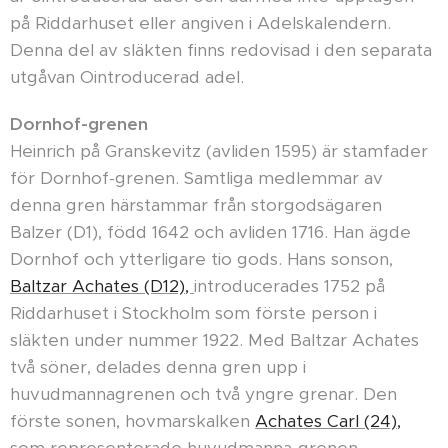
på Riddarhuset eller angiven i Adelskalendern.
Denna del av släkten finns redovisad i den separata
utgåvan Ointroducerad adel.
Dornhof-grenen
Heinrich på Granskevitz (avliden 1595) är stamfader
för Dornhof-grenen. Samtliga medlemmar av
denna gren härstammar från storgodsägaren
Balzer (D1), född 1642 och avliden 1716. Han ägde
Dornhof och ytterligare tio gods. Hans sonson,
Baltzar Achates (D12),
introducerades 1752 på
Riddarhuset i Stockholm som förste person i
släkten under nummer 1922. Med Baltzar Achates
två söner, delades denna gren upp i
huvudmannagrenen och två yngre grenar. Den
förste sonen, hovmarskalken
Achates Carl (24),