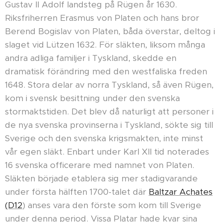
Gustav II Adolf landsteg på Rügen år 1630.
Riksfriherren Erasmus von Platen och hans bror
Berend Bogislav von Platen, båda överstar, deltog i
slaget vid Lützen 1632. För släkten, liksom många
andra adliga familjer i Tyskland, skedde en
dramatisk förändring med den westfaliska freden
1648. Stora delar av norra Tyskland, så även Rügen,
kom i svensk besittning under den svenska
stormaktstiden. Det blev då naturligt att personer i
de nya svenska provinserna i Tyskland, sökte sig till
Sverige och den svenska krigsmakten, inte minst
vår egen släkt. Enbart under Karl XII tid noterades
16 svenska officerare med namnet von Platen.
Släkten började etablera sig mer stadigvarande
under första hälften 1700-talet där
Baltzar Achates
(D12
) anses vara den förste som kom till Sverige
under denna period. Vissa Platar hade kvar sina