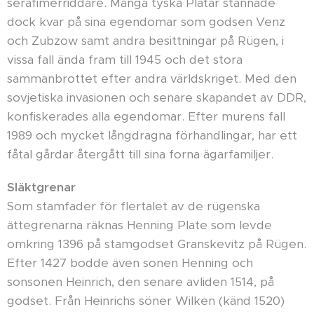
serafimerriddare. Många tyska Platar stannade
dock kvar på sina egendomar som godsen Venz
och Zubzow samt andra besittningar på Rügen, i
vissa fall ända fram till 1945 och det stora
sammanbrottet efter andra världskriget. Med den
sovjetiska invasionen och senare skapandet av DDR,
konfiskerades alla egendomar. Efter murens fall
1989 och mycket långdragna förhandlingar, har ett
fåtal gårdar återgått till sina forna ägarfamiljer.
Släktgrenar
Som stamfader för flertalet av de rügenska
ättegrenarna räknas Henning Plate som levde
omkring 1396 på stamgodset Granskevitz på Rügen.
Efter 1427 bodde även sonen Henning och
sonsonen Heinrich, den senare avliden 1514, på
godset. Från Heinrichs söner Wilken (känd 1520)