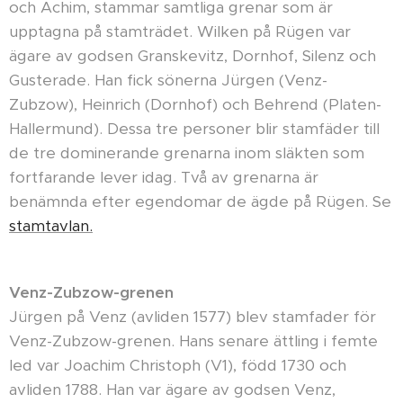
och Achim, stammar samtliga grenar som är
upptagna på stamträdet. Wilken på Rügen var
ägare av godsen Granskevitz, Dornhof, Silenz och
Gusterade. Han fick sönerna Jürgen (Venz-
Zubzow), Heinrich (Dornhof) och Behrend (Platen-
Hallermund). Dessa tre personer blir stamfäder till
de tre dominerande grenarna inom släkten som
fortfarande lever idag. Två av grenarna är
benämnda efter egendomar de ägde på Rügen. Se
stamtavlan.
Venz-Zubzow-grenen
Jürgen på Venz (avliden 1577) blev stamfader för
Venz-Zubzow-grenen. Hans senare ättling i femte
led var Joachim Christoph (V1), född 1730 och
avliden 1788. Han var ägare av godsen Venz,