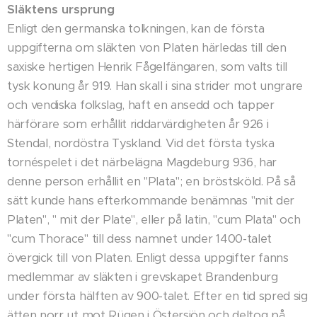
Släktens ursprung
Enligt den germanska tolkningen, kan de första
uppgifterna om släkten von Platen härledas till den
saxiske hertigen Henrik Fågelfängaren, som valts till
tysk konung år 919. Han skall i sina strider mot ungrare
och vendiska folkslag, haft en ansedd och tapper
härförare som erhållit riddarvärdigheten år 926 i
Stendal, nordöstra Tyskland. Vid det första tyska
tornéspelet i det närbelägna Magdeburg 936, har
denne person erhållit en "Plata"; en bröstsköld. På så
sätt kunde hans efterkommande benämnas "mit der
Platen", " mit der Plate", eller på latin, "cum Plata" och
"cum Thorace" till dess namnet under 1400-talet
övergick till von Platen. Enligt dessa uppgifter fanns
medlemmar av släkten i grevskapet Brandenburg
under första hälften av 900-talet. Efter en tid spred sig
ätten norr ut mot Rügen i Östersjön och deltog på