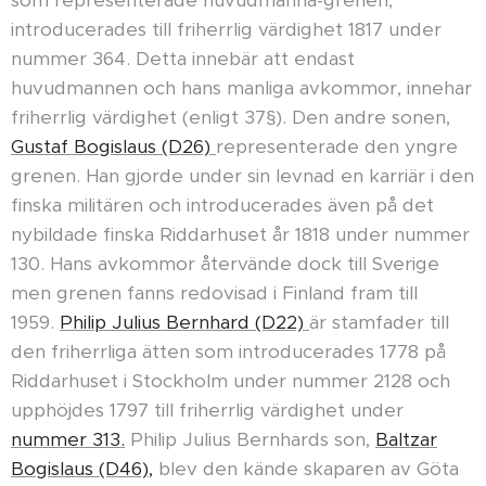
som representerade huvudmanna-grenen,
introducerades till friherrlig värdighet 1817 under
nummer 364. Detta innebär att endast
huvudmannen och hans manliga avkommor, innehar
friherrlig värdighet (enligt 37§). Den andre sonen,
Gustaf Bogislaus (D26)
representerade den yngre
grenen. Han gjorde under sin levnad en karriär i den
finska militären och introducerades även på det
nybildade finska Riddarhuset år 1818 under nummer
130. Hans avkommor återvände dock till Sverige
men grenen fanns redovisad i Finland fram till
1959.
Philip Julius Bernhard (D22)
är stamfader till
den friherrliga ätten som introducerades 1778 på
Riddarhuset i Stockholm under nummer 2128 och
upphöjdes 1797 till friherrlig värdighet under
nummer 313.
Philip Julius Bernhards son,
Baltzar
Bogislaus (D46),
blev den kände skaparen av Göta