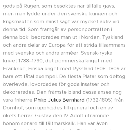
gods på Rügen, som besöktes när tillfälle gavs,
men man lydde under den svenske kungen och
krigsmakten som minst sagt var mycket aktiv vid
denna tid. Som framgår av personporträtten i
denna bok, beordrades man ut i Norden, Tyskland
och andra delar av Europa för att strida tillsammans
med svenska och andra arméer. Svensk-ryska
kriget 1788–1790, det pommerska kriget med
Frankrike, Finska kriget med Ryssland 1808 -1809 är
bara ett fåtal exempel. De flesta Platar som deltog
överlevde, lovordades för goda insatser och
dekorerades. Den främste bland dessa anses nog
vara friherre
Philip Julius Bernhard
(1732-1805) från
Dornhof, som upphöjdes till general och en av
rikets herrar. Gustav den IV Adolf utnämnde
honom senare till fältmarskalk. Han var även