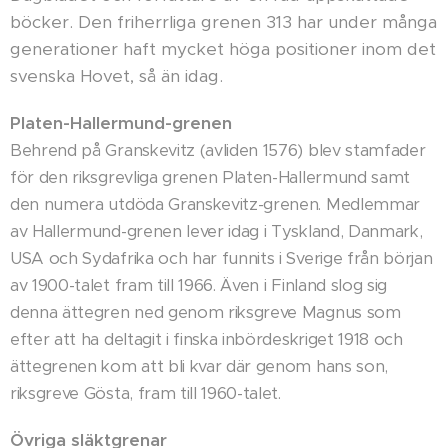
böcker. Den friherrliga grenen 313 har under många
generationer haft mycket höga positioner inom det
svenska Hovet, så än idag.
Platen-Hallermund-grenen
Behrend på Granskevitz (avliden 1576) blev stamfader
för den riksgrevliga grenen Platen-Hallermund samt
den numera utdöda Granskevitz-grenen. Medlemmar
av Hallermund-grenen lever idag i Tyskland, Danmark,
USA och Sydafrika och har funnits i Sverige från början
av 1900-talet fram till 1966. Även i Finland slog sig
denna ättegren ned genom riksgreve Magnus som
efter att ha deltagit i finska inbördeskriget 1918 och
ättegrenen kom att bli kvar där genom hans son,
riksgreve Gösta, fram till 1960-talet.
Övriga släktgrenar