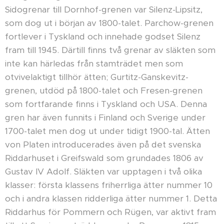
Sidogrenar till Dornhof-grenen var Silenz-Lipsitz,
som dog ut i början av 1800-talet. Parchow-grenen
fortlever i Tyskland och innehade godset Silenz
fram till 1945. Därtill finns två grenar av släkten som
inte kan härledas från stamträdet men som
otvivelaktigt tillhör ätten; Gurtitz-Ganskevitz-
grenen, utdöd på 1800-talet och Fresen-grenen
som fortfarande finns i Tyskland och USA. Denna
gren har även funnits i Finland och Sverige under
1700-talet men dog ut under tidigt 1900-tal. Ätten
von Platen introducerades även på det svenska
Riddarhuset i Greifswald som grundades 1806 av
Gustav IV Adolf. Släkten var upptagen i två olika
klasser: första klassens friherrliga ätter nummer 10
och i andra klassen ridderliga ätter nummer 1. Detta
Riddarhus för Pommern och Rügen, var aktivt fram