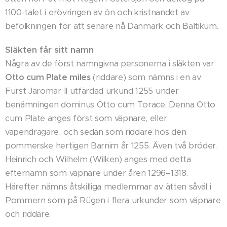
1100-talet i erövringen av ön och kristnandet av
befolkningen för att senare nå Danmark och Baltikum.
Släkten får sitt namn
Några av de först namngivna personerna i släkten var
Otto cum Plate miles
(riddare) som nämns i en av
Furst Jaromar II utfärdad urkund 1255 under
benämningen dominus Otto cum Torace. Denna Otto
cum Plate anges först som väpnare, eller
vapendragare, och sedan som riddare hos den
pommerske hertigen Barnim år 1255.
Även två bröder,
Heinrich och Wilhelm (Wilken) anges med detta
efternamn som väpnare under åren 1296–1318.
Härefter nämns åtskilliga medlemmar av ätten såväl i
Pommern som på Rügen i flera urkunder som väpnare
och riddare.