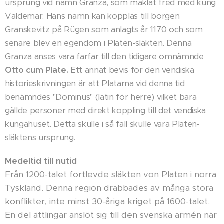
ursprung vid namn Granza, som mäklat fred med kung
Valdemar. Hans namn kan kopplas till borgen
Granskevitz på Rügen som anlagts år 1170 och som
senare blev en egendom i Platen-släkten. Denna
Granza anses vara farfar till den tidigare omnämnde
Otto cum Plate.
Ett annat bevis för den vendiska
historieskrivningen är att Platarna vid denna tid
benämndes "Dominus" (latin för herre) vilket bara
gällde personer med direkt koppling till det vendiska
kungahuset. Detta skulle i så fall skulle vara Platen-
släktens ursprung.
Medeltid till nutid
Från 1200-talet fortlevde släkten von Platen i norra
Tyskland. Denna region drabbades av många stora
konflikter, inte minst 30-åriga kriget på 1600-talet.
En del ättlingar anslöt sig till den svenska armén när