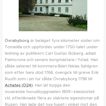
Övrabyborg
är beläget fyra kilometer söder om
Tomelilla och uppfördes under 1750-talet under
ledning av politikern Carl Gustav Boberg, adlad
Palmcrona och senare borgmästare i Ystad. Han
sålde säteriet till kommersrådet Niklas Sahlgren
som efter hans död 1766, övergick till greve Erik
Ruuth som i sin tur sålde Övrabyborg 1798 till
Achates (D24)
. Han lät bygga den
nuvarande huvudbyggnaden 1809 i klassicistisk
stil, efterliknade flera av släktens egendomar på
Rügen. Han lade det nya huset i vinkel mot den