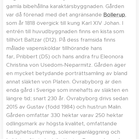
gamla bibehållna karaktärsbyggnaden. Gården
var då förenad med det angränsande
Bollerup
,
som år 1818 övergick till kung Karl XIV Johan. I
entrén till huvudbyggnaden finns en kista som
tillhört Baltzar (D12). På dess framsida finns
målade vapensköldar tillhörande hans
far, Pribbert (D5) och hans andra fru Eleonora
Christina von Usedom-Neparmitz. Gården äger
en mycket betydande porträttsamling av bland
annat släkten von Platen. Övrabyborg är den
enda gård i Sverige som innehafts av släkten en
längre tid; snart 230 år. Övrabyborg drivs sedan
2015 av Gustav (född 1984) och hustrun Malin.
Gården omfattar 330 hektar varav 250 hektar
odlingsmark av högsta kvalitet, omfattande
fastighetsuthyrning, solenergianläggning och