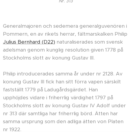
Nr. 313
Generalmajoren och sedemera generalguvenören i
Pommern, en av rikets herrar, fältmarskalken Philip
Julius Bernhard (D22)
naturaliserades som svensk
adelsman genom kunglig resolution given 1778 på
Stockholms slott av konung Gustav III.
Philip introducerades samma år under nr 2128. Av
konung Gustav III fick han sitt förra vapen särskilt
fastställt 1779 på Ladugårdsgärdet. Han
upphöjdes vidare i friherrlig värdighet 1797 på
Stockholms slott av konung Gustav IV Adolf under
nr 313 där samtliga har friherrlig börd. Ätten har
samma ursprung som den adliga ätten von Platen
nr 1922.